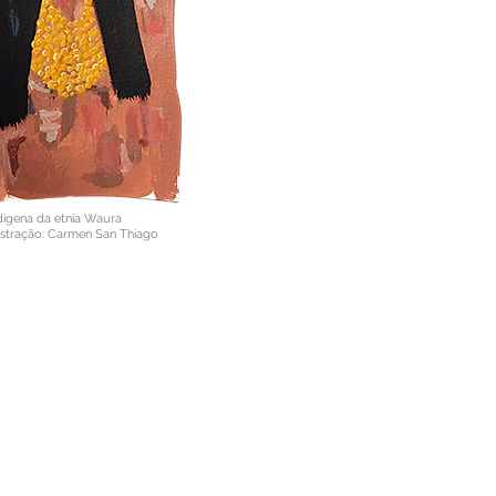
dígena da etnia Waura
ustração: Carmen San Thiago