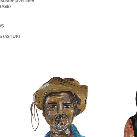
r Sustentável com
BASE)
os
na (ASTUR)