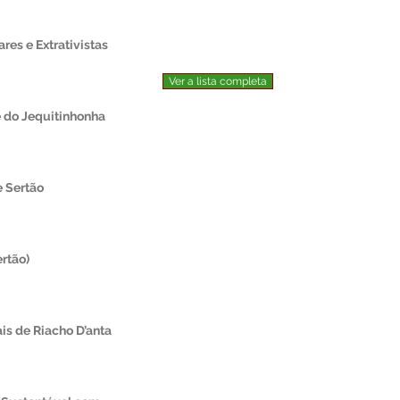
res e Extrativistas
Ver a lista completa
e do Jequitinhonha
e Sertão
rtão)
is de Riacho D’anta