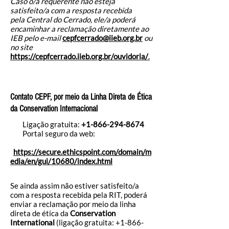
Caso o/a requerente não esteja
satisfeito/a com a resposta recebida
pela Central do Cerrado, ele/a poderá
encaminhar a reclamação diretamente ao
IEB pelo e-mail
cepfcerrado@iieb.org.br
ou
no site
https://cepfcerrado.iieb.org.br/ouvidoria/
.
Contato CEPF, por meio da Linha Direta de Ética
da Conservation Internacional
Ligação gratuita:
+1-866-294-8674
Portal seguro da web:
https://secure.ethicspoint.com/domain/m
edia/en/gui/10680/index.html
Se ainda assim não estiver satisfeito/a
com a resposta recebida pela RIT, poderá
enviar a reclamação por meio da linha
direta de ética da
Conservation
International
(ligação gratuita:
+1-866-