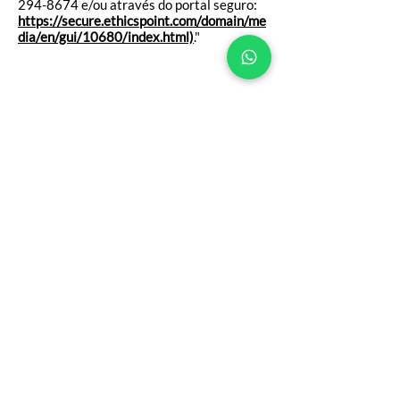
294-8674
e/ou através do portal seguro:
https://secure.ethicspoint.com/domain/me
dia/en/gui/10680/index.html)
."
NOSSOS CANAIS
FALE COM A CENTRAL
CENTRAL DO CERRADO
• BRASÍLIA (DF)
SES, Quadra 14, Lote 02
Setor Econômico de Sobradinho
Brasília/DF
73.020-414
CEP