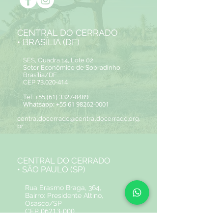
CENTRAL DO CERRADO
• BRASÍLIA (DF)
SES, Quadra 14, Lote 02
Setor Econômico de Sobradinho
Brasília/DF
73.020-414
CEP
+55 (61) 3327-8489
Tel:
Whatsapp:
+55 61 98262-0001
centraldocerrado@centraldocerrado.org.
br
CENTRAL DO CERRADO
• SÃO PAULO (SP)
Rua Erasmo Braga, 364,
Bairro: Presidente Altino,
Osasco/SP
06213-000
CEP