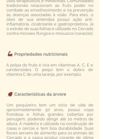
usos terapêuticos e medicinais. Comunidades
tradicionais relacionam ao fruto poder no
combate ao envelhecimento e na prevenção
às doenças associadas à visão. Para eles, o
óleo de sua amêndoa possui ação anti-
inflamatória, cicatrizante e gastroprotetora. Já
o extrato de suas folhas é utilizado no Cerrado
contra micoses (fungos) e moluscos (caracóis).
A polpa do fruto é rica em vitaminas A, C, E e
carotenóides. O pequi tem o dobro de
vitamina C de uma laranja, por exemplo.
Um pequizeiro tem um ciclo de vida de
aproximadamente 50 anos, possui copa
frondosa e folhas grandes cobertas por
penugem, podendo atingir até 10 metros de
altura. A madeira é utilizada na construção de
casas e cercas e tem boa durabilidade. Suas
flores servem de alimento para os animais do
Cerrado e a casca produz corante de ótima