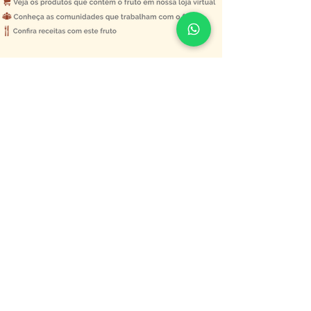
NOSSOS CANAIS
FALE COM A CENTRAL
CENTRAL DO CERRADO
• BRASÍLIA (DF)
SES, Quadra 14, Lote 02
Setor Econômico de Sobradinho
Brasília/DF
73.020-414
CEP
+55 (61) 3327-8489
Tel:
Whatsapp:
+55 61 98262-0001