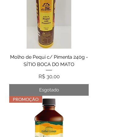
Molho de Pequi c/ Pimenta 240g -
SÍTIO BOCA DO MATO
Preço
R$ 30,00
Esgotado
PROMOÇÃO