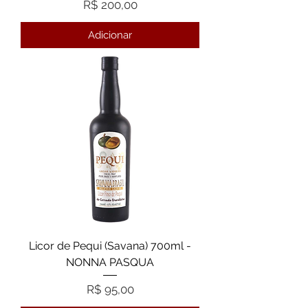
Preço
R$ 200,00
Adicionar
Licor de Pequi (Savana) 700ml -
NONNA PASQUA
Preço
R$ 95,00