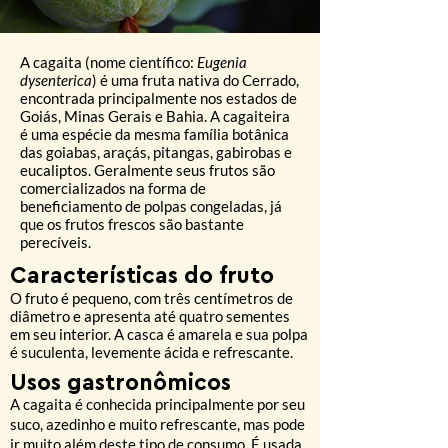
A cagaita (nome científico:
Eugenia
dysenterica
) é uma fruta nativa do Cerrado,
encontrada principalmente nos estados de
Goiás, Minas Gerais e Bahia. A cagaiteira
é uma espécie da mesma família botânica
das goiabas, araçás, pitangas, gabirobas e
eucaliptos. Geralmente seus frutos são
comercializados na forma de
beneficiamento de polpas congeladas, já
que os frutos frescos são bastante
perecíveis.
Características do
fruto
O fruto é pequeno, com três centímetros de
diâmetro e apresenta até quatro sementes
em seu interior. A casca é amarela e sua polpa
é suculenta, levemente ácida e refrescante.
Usos gastronômicos
A cagaita é conhecida principalmente por seu
suco, azedinho e muito refrescante, mas pode
ir muito além deste tipo de consumo. É usada