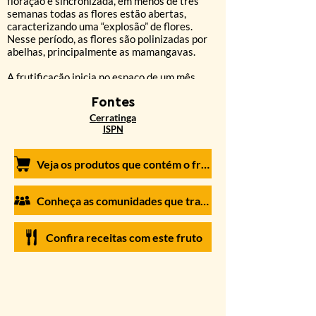
floração é sincronizada, em menos de três
semanas todas as flores estão abertas,
caracterizando uma “explosão” de flores.
Nesse período, as flores são polinizadas por
abelhas, principalmente as mamangavas.
A frutificação inicia no espaço de um mês
após a floração, entre agosto e outubro, no
final da estação seca. As sementes germinam
Font
es
naturalmente no campo no início da estação
Cerratinga
chuvosa. Uma cagaiteira produz de 500 a
ISPN
mais de 2000 frutos por ano, que são
altamente perecíveis.
Veja os produtos que contém o fruto em nossa loja virtual
Conheça as comunidades que trabalham com o fruto
Confira receitas com este fruto