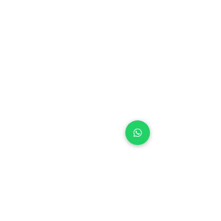
CENTRAL DO CERRADO
• BRASÍLIA (DF)
SES, Quadra 14, Lote 02
Setor Econômico de Sobradinho
Brasília/DF
73.020-414
CEP
+55 (61) 3327-8489
Tel:
Whatsapp:
+55 61 98262-0001
centraldocerrado@centraldocerrado.org.
br
CENTRAL DO CERRADO
• SÃO PAULO (SP)
Rua Erasmo Braga, 364,
Bairro: Presidente Altino,
Osasco/SP
06213-000
CEP