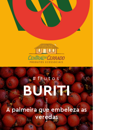
#frutos
BURITI
Acervo ISPN - Bento Viana
A palmeira que embeleza as
veredas