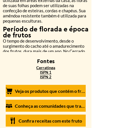
utilizada em áreas externas da casa, as fibras
de suas folhas podem ser utilizadas na
confecção de esteiras, cordas e chapéus. Sua
amêndoa resistente também é utilizada para
pequenas esculturas.
Período de florada
e época
de frutos
O tempo de desenvolvimento, desde o
surgimento do cacho até o amadurecimento
dos frutos, dura mais de um ano. No Cerrado,
os frutos amadurecem geralmente de
setembro a fevereiro. Já na Amazônia, a
Font
es
época de colheita acontece entre março e
Cerratinga
agosto. Nesse período, cada árvore produz
ISPN
1
cinco a sete cachos por ano, cada um destes
ISPN 2
com 400 a 500 frutos.
Veja os produtos que contém o fruto em nossa loja virtual
Conheça as comunidades que trabalham com o fruto
Confira receitas com este fruto