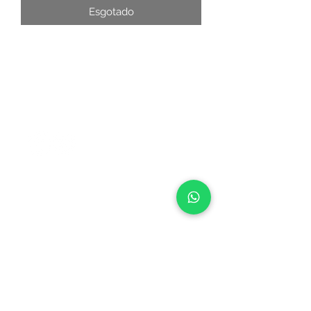
Esgotado
NOSSOS CANAIS
FALE COM A CENTRAL
CENTRAL DO CERRADO
• BRASÍLIA (DF)
SES, Quadra 14, Lote 02
Setor Econômico de Sobradinho
Brasília/DF
73.020-414
CEP
+55 (61) 3327-8489
Tel:
Whatsapp:
+55 61 98262-0001