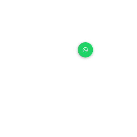
CENTRAL DO CERRADO
• BRASÍLIA (DF)
SES, Quadra 14, Lote 02
Setor Econômico de Sobradinho
Brasília/DF
73.020-414
CEP
+55 (61) 3327-8489
Tel:
Whatsapp:
+55 61 98262-0001
centraldocerrado@centraldocerrado.org.
br
CENTRAL DO CERRADO
• SÃO PAULO (SP)
Rua Erasmo Braga, 364,
Bairro: Presidente Altino,