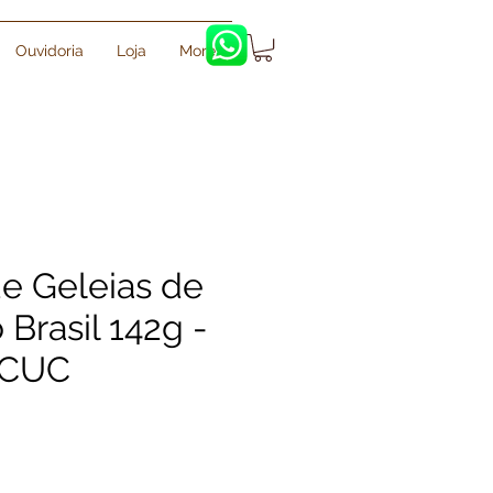
Ouvidoria
Loja
More
de Geleias de
 Brasil 142g -
CUC
eço