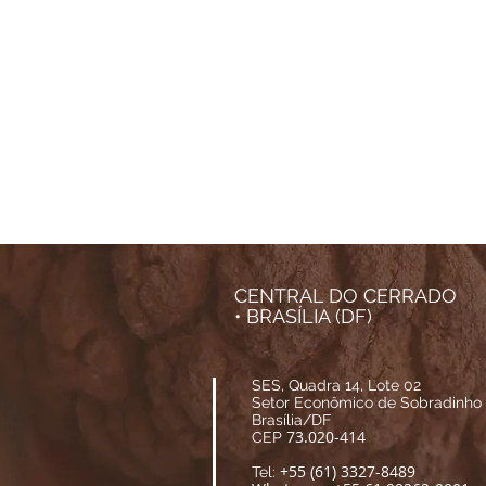
CENTRAL DO CERRADO
• BRASÍLIA (DF)
SES, Quadra 14, Lote 02
Setor Econômico de Sobradinho
Brasília/DF
73.020-414
CEP
+55 (61) 3327-8489
Tel: