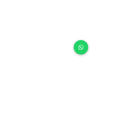
CENTRAL DO CERRADO
• BRASÍLIA (DF)
SES, Quadra 14, Lote 02
Setor Econômico de Sobradinho
Brasília/DF
73.020-414
CEP
+55 (61) 3327-8489
Tel:
Whatsapp:
+55 61 98262-0001
centraldocerrado@centraldocerrado.org.
br
CENTRAL DO CERRADO
• SÃO PAULO (SP)
Rua Erasmo Braga, 364,
Bairro: Presidente Altino,