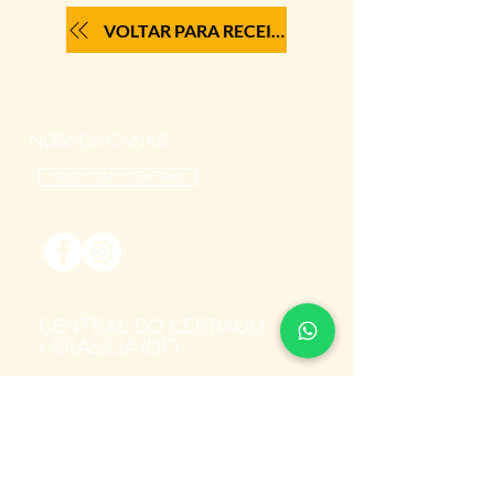
VOLTAR PARA RECEITAS
NOSSOS CANAIS
FALE COM A CENTRAL
CENTRAL DO CERRADO
• BRASÍLIA (DF)
SES, Quadra 14, Lote 02
Setor Econômico de Sobradinho
Brasília/DF
73.020-414
CEP
+55 (61) 3327-8489
Tel:
Whatsapp:
+55 61 98262-0001