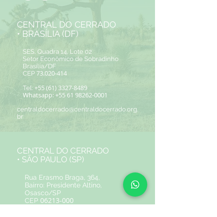
CENTRAL DO CERRADO
• BRASÍLIA (DF)
SES, Quadra 14, Lote 02
Setor Econômico de Sobradinho
Brasília/DF
73.020-414
CEP
+55 (61) 3327-8489
Tel:
Whatsapp:
+55 61 98262-0001
centraldocerrado@centraldocerrado.org.
br
CENTRAL DO CERRADO
• SÃO PAULO (SP)
Rua Erasmo Braga, 364,
Bairro: Presidente Altino,
Osasco/SP
06213-000
CEP
+55 (11) 95049-2178
Tel: