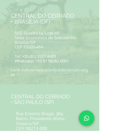
CENTRAL DO CERRADO
• BRASÍLIA (DF)
SES, Quadra 14, Lote 02
Setor Econômico de Sobradinho
Brasília/DF
73.020-414
CEP
+55 (61) 3327-8489
Tel:
Whatsapp:
+55 61 98262-0001
centraldocerrado@centraldocerrado.org.
br
CENTRAL DO CERRADO
• SÃO PAULO (SP)
Rua Erasmo Braga, 364,
Bairro: Presidente Altino,
Osasco/SP
06213-000
CEP
+55 (11) 95049-2178
Tel: