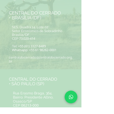
CENTRAL DO CERRADO
• BRASÍLIA (DF)
SES, Quadra 14, Lote 02
Setor Econômico de Sobradinho
Brasília/DF
73.020-414
CEP
+55 (61) 3327-8489
Tel:
Whatsapp:
+55 61 98262-0001
centraldocerrado@centraldocerrado.org.
br
CENTRAL DO CERRADO
• SÃO PAULO (SP)
Rua Erasmo Braga, 364,
Bairro: Presidente Altino,
Osasco/SP
06213-000
CEP
+55 (11) 95049-2178
Tel: