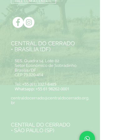
FALE COM A CENTRAL
CENTRAL DO CERRADO
• BRASÍLIA (DF)
SES, Quadra 14, Lote 02
Setor Econômico de Sobradinho
Brasília/DF
73.020-414
CEP
+55 (61) 3327-8489
Tel:
Whatsapp:
+55 61 98262-0001
centraldocerrado@centraldocerrado.org.
br
CENTRAL DO CERRADO
• SÃO PAULO (SP)