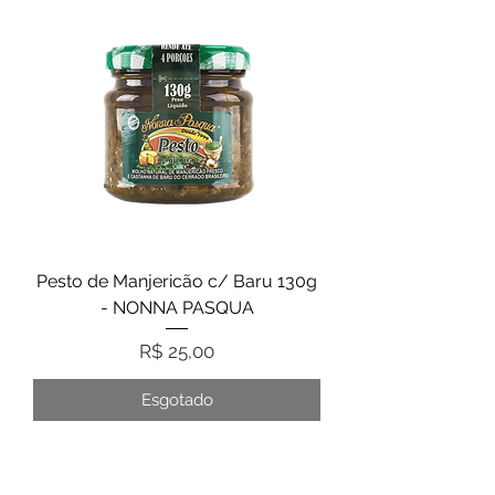
Pesto de Manjericão c/ Baru 130g
- NONNA PASQUA
Preço
R$ 25,00
Esgotado