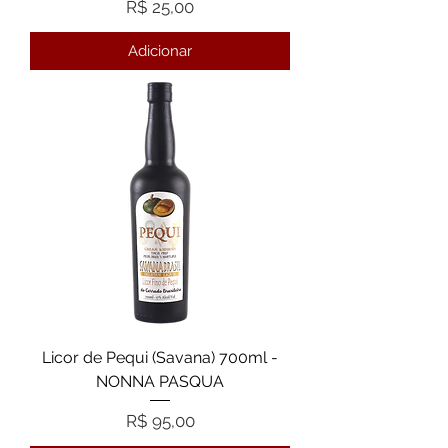
Preço
R$ 25,00
Adicionar
Licor de Pequi (Savana) 700ml -
NONNA PASQUA
Preço
R$ 95,00