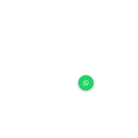
CENTRAL DO CERRADO
• BRASÍLIA (DF)
SES, Quadra 14, Lote 02
Setor Econômico de Sobradinho
Brasília/DF
73.020-414
CEP
+55 (61) 3327-8489
Tel:
Whatsapp:
+55 61 98262-0001
centraldocerrado@centraldocerrado.org.
br
CENTRAL DO CERRADO
• SÃO PAULO (SP)
Rua Erasmo Braga, 364,
Bairro: Presidente Altino,
Osasco/SP
06213-000
CEP