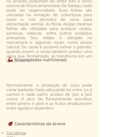
As árvores costumam ter entre três e cinco
cachos de flores amareladas. Do babaçu, tudo
pode ser reaproveitado. Suas folhas são
utilizadas na armação de coberturas para
casas e, nos períodos de seca, para
alimentação animal. As fibras destas mesmas
folhas são utilizadas para produzir cestos,
peneiras, esteiras, entre outros produtos
artesanais. Seu estipe é utilizado na
marcenaria e, algumas vezes, como adubo
natural. Do caule é possível extrair o palmito,
quando jovem, o caule também produz uma
seiva que, fermentada, se transforma em um
tipo de vinho.
Normalmente, a produção de coco pode
variar bastante. Cada safra pode ter entre 3 e 5
cachos e cada cacho produz de 300 a 500
cocos. O pico de florescimento acontece
entre janeiro e abril e os frutos amadurecem
entre agosto e dezembro.
Cerratinga