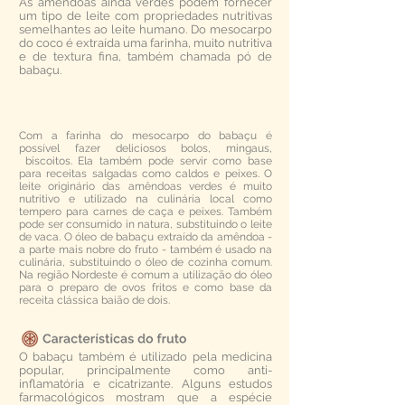
As amêndoas ainda verdes podem fornecer
um tipo de leite com propriedades nutritivas
semelhantes ao leite humano. Do mesocarpo
do coco é extraída uma farinha, muito nutritiva
e de textura fina, também chamada pó de
babaçu.
Com a farinha do mesocarpo do babaçu é
possível fazer deliciosos bolos, mingaus,
biscoitos. Ela também pode servir como base
para receitas salgadas como caldos e peixes. O
leite originário das amêndoas verdes é muito
nutritivo e utilizado na culinária local como
tempero para carnes de caça e peixes. Também
pode ser consumido in natura, substituindo o leite
de vaca. O óleo de babaçu extraído da amêndoa -
a parte mais nobre do fruto - também é usado na
culinária, substituindo o óleo de cozinha comum.
Na região Nordeste é comum a utilização do óleo
para o preparo de ovos fritos e como base da
receita clássica baião de dois.
O babaçu também é utilizado pela medicina
popular, principalmente como anti-
inflamatória e cicatrizante. Alguns estudos
farmacológicos mostram que a espécie