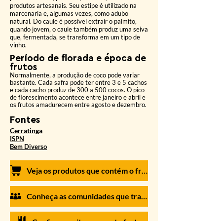
produtos artesanais. Seu estipe é utilizado na
marcenaria e, algumas vezes, como adubo
natural. Do caule é possível extrair o palmito,
quando jovem, o caule também produz uma seiva
que, fermentada, se transforma em um tipo de
vinho.
Período de florada e época de
frutos
Norm
almente, a produção de coco pode variar
bastante. Cada safra pode ter entre 3 e 5 cachos
e cada cacho produz de 300 a 500 cocos. O pico
de florescimento acontece entre janeiro e abril e
os frutos amadurecem entre agosto e dezembro.
Font
es
Cer
ratinga
ISPN
Bem Diverso
Veja os produtos que contém o fruto em nossa loja virtu
Conheça as comunidades que trabalham com o fruto