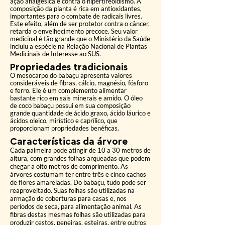
ação analgésica e contra o hipertireoidismo. A
composição da planta é rica em antioxidantes,
importantes para o combate de radicais livres.
Este efeito, além de ser protetor contra o câncer,
retarda o envelhecimento precoce. Seu valor
medicinal é tão grande que o Ministério da Saúde
incluiu a espécie na Relação Nacional de Plantas
Medicinais de Interesse ao SUS.
Propriedades tradicionais
O mesocarpo do babaçu apresenta valores
consideráveis de fibras, cálcio, magnésio, fósforo
e ferro. Ele é um complemento alimentar
bastante rico em sais minerais e amido. O óleo
de coco babaçu possui em sua composição
grande quantidade de ácido graxo, ácido láurico e
ácidos oleico, mirístico e caprílico, que
proporcionam propriedades benéficas.
Características da árvore
Cada palmeira pode atingir de 10 a 30 metros de
altura, com grandes folhas arqueadas que podem
chegar a oito metros de comprimento. As
árvores costumam ter entre três e cinco cachos
de flores amareladas. Do babaçu, tudo pode ser
reaproveitado. Suas folhas são utilizadas na
armação de coberturas para casas e, nos
períodos de seca, para alimentação animal. As
fibras destas mesmas folhas são utilizadas para
produzir cestos, peneiras, esteiras, entre outros