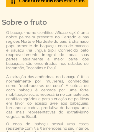
Confira receitas com este fruto
Sobre o fruto
O babaçu (nome científico:
Attalea ssp
.) é uma
nobre palmeira presente no Cerrado e nas
regiões Norte e Nordeste do país. É chamado
popularmente de baguaçu, coco-de-macaco
e uauaçu (na língua tupi). Conhecido pelo
reaproveitamento integral de todas suas
partes, atualmente a maior parte dos
babaçuais são encontrados nos estados do
Maranhão, Tocantins e Piauí.
A extração das amêndoas do babaçu é feita
normalmente por mulheres, conhecidas
como “quebradeiras de coco”. A coleta do
coco babaçu é cercada por uma forte
mobilização social necessária no combate aos
conflitos agrários e para a criação de políticas
em favor do acesso livre aos babaçuais,
tornando a cadeia produtiva do babaçu uma
das mais representativas do extrativismo
vegetal no Brasil.
O coco do babaçu possui uma casca
resistente com 3 a 5 amêndoas no seu interior.