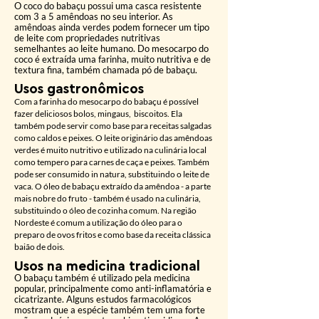
O coco do
babaçu possui uma casca resistente
com 3 a 5 a
mêndoas no seu interior. As
amêndoas ainda verdes podem fornecer um ti
po
d
e leite com propriedades nutritivas
semelhantes ao leite humano. Do mesocarpo do
coco é extraída uma farinha, muito nutritiva e de
textura fina, também chamada pó de babaçu.
Usos gastronômicos
Com a farinha do mesocarpo do babaçu é possível
fazer deliciosos bolos, mingaus, biscoitos. Ela
também pode servir como base para receitas salgadas
como caldos e peixes. O leite originário das amêndoas
verdes é muito nutritivo e utilizado na culinária local
como tempero para carnes de caça e peixes. Também
pode ser consumido in natura, substituindo o leite de
vaca. O óleo de babaçu extraído da amêndoa - a parte
mais nobre do fruto - também é usado na culinária,
substituindo o óleo de cozinha comum. Na região
Nordeste é comum a utilização do óleo para o
preparo de ovos fritos e como base da receita clássica
baião de dois.
Usos na medicina tradicional
O babaçu também é utilizado pela medicina
popular, principalmente como anti-inflamatória e
cicatrizante. Alguns estudos farmacológicos
mostram que a espécie também tem uma forte