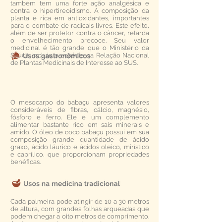
também tem uma forte ação analgésica e
contra o hipertireoidismo. A composição da
planta é rica em antioxidantes, importantes
para o combate de radicais livres. Este efeito,
além de ser protetor contra o câncer, retarda
o envelhecimento precoce. Seu valor
medicinal é tão grande que o Ministério da
Saúde incluiu a espécie na Relação Nacional
de Plantas Medicinais de Interesse ao SUS.
O mesocarpo do babaçu apresenta valores
consideráveis de fibras, cálcio, magnésio,
fósforo e ferro. Ele é um complemento
alimentar bastante rico em sais minerais e
amido. O óleo de coco babaçu possui em sua
composição grande quantidade de ácido
graxo, ácido láurico e ácidos oleico, mirístico
e caprílico, que proporcionam propriedades
benéficas.
Cada palmeira pode atingir de 10 a 30 metros
de altura, com grandes folhas arqueadas que
podem chegar a oito metros de comprimento.