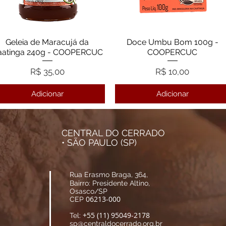
Geleia de Maracujá da
Visualização rápida
Doce Umbu Bom 100g -
Visualização rápida
aatinga 240g - COOPERCUC
COOPERCUC
Preço
Preço
R$ 35,00
R$ 10,00
Adicionar
Adicionar
CENTRAL DO CERRADO
• SÃO PAULO (SP)
Rua Erasmo Braga, 364,
Bairro: Presidente Altino,
Osasco/SP
06213-000
CEP
+55 (11) 95049-2178
Tel:
sp@centraldocerrado.org.br