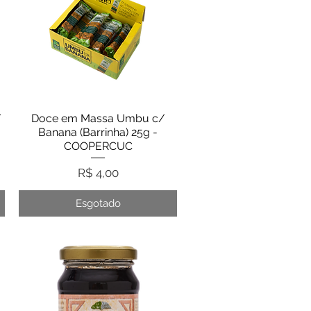
/
Doce em Massa Umbu c/
Visualização rápida
Banana (Barrinha) 25g -
COOPERCUC
Preço
R$ 4,00
Esgotado