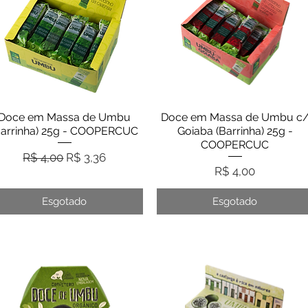
Doce em Massa de Umbu
Visualização rápida
Doce em Massa de Umbu c
Visualização rápida
Barrinha) 25g - COOPERCUC
Goiaba (Barrinha) 25g -
COOPERCUC
Preço normal
Preço promocional
R$ 4,00
R$ 3,36
Preço
R$ 4,00
Esgotado
Esgotado