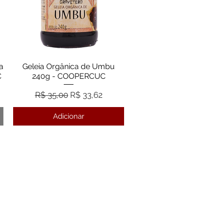
a
Geleia Orgânica de Umbu
Visualização rápida
C
240g - COOPERCUC
Preço normal
Preço promocional
R$ 35,00
R$ 33,62
Adicionar