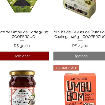
ce de Umbu de Corte 300g
Visualização rápida
Mini Kit de Geleias de Frutas d
Visualização rápida
- COOPERCUC
Caatinga 146g - COOPERCU
Preço
Preço
R$ 30,00
R$ 45,00
Adicionar
Esgotado
PROMOÇÃO