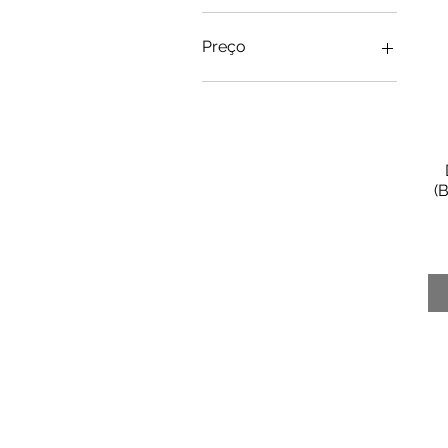
Preço
R$ 3
R$ 45
(