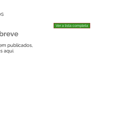
os
Ver a lista completa
 breve
em publicados,
s aqui.