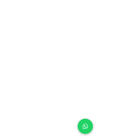
NOSSOS CANAIS
FALE COM A CENTRAL
CENTRAL DO CERRADO
• BRASÍLIA (DF)
SES, Quadra 14, Lote 02
Setor Econômico de Sobradinho
Brasília/DF
73.020-414
CEP
+55 (61) 3327-8489
Tel:
Whatsapp:
+55 61 98262-0001