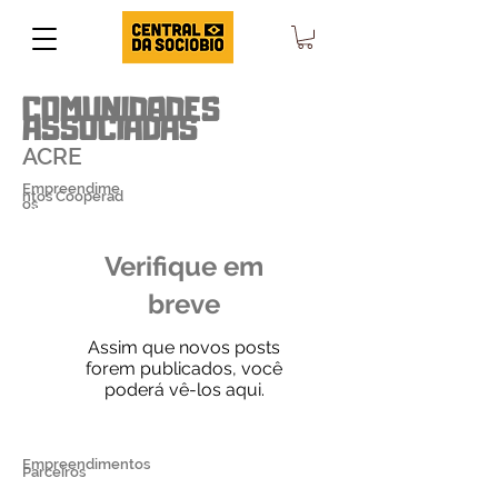
COMUNIDADES
ASSOCIADAS
ACRE
Empreendime
ntos Cooperad
os
Verifique em
breve
Assim que novos posts
forem publicados, você
poderá vê-los aqui.
Empreendimentos
Parceiros