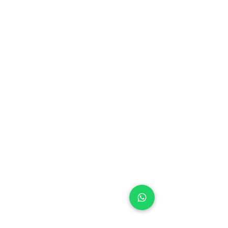
NOSSOS CANAIS
FALE COM A CENTRAL
CENTRAL DO CERRADO
• BRASÍLIA (DF)
SES, Quadra 14, Lote 02
Setor Econômico de Sobradinho
Brasília/DF
73.020-414
CEP
+55 (61) 3327-8489
Tel:
Whatsapp:
+55 61 98262-0001
centraldocerrado@centraldocerrado.org.
br