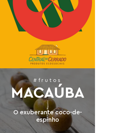
#frutos
MACAÚBA
Elis Regina Nogueira
O exuberante coco-de-
espinho