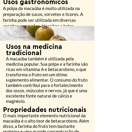
Usos gastronômicos
A polpa da macaúba é muito utilizada na
preparação de sucos, sorvetes e licores. A
farinha pode ser utilizada em diversas
receitas como pães, biscoitos e bolos.
Usos na medicina
tradicional
A macaúba também é utilizada pela
medicina popular. Sua polpa e a farinha são
ricas em vitamina A e betacaroteno, o que
transforma o fruto em um ótimo
suplemento alimentar. O consumo do fruto
também contribui para o fortalecimento
dos ossos, músculos e nervos, já que é uma
excelente fonte natural de cálcio e
magnésio.
Propriedades nutricionais
O mais importante elemento nutricional da
macaúba é o alto teor de betacaroteno. Além
disso, a farinha do fruto tem bastante
proteína e uma grande concentração de