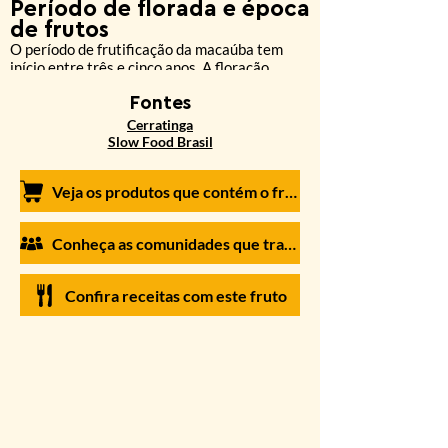
Período de florada
e época
de frutos
O período de frutificação da macaúba tem
início entre três e cinco anos. A floração
normalmente ocorre de abril a junho e os
frutos amadurecem de outubro a janeiro. Os
Font
es
frutos devem ser colhidos diretamente do pé.
Cerratinga
Caso estejam caídos no chão, a coleta deve
Slow Food Brasil
ser feita rapidamente, para que não fiquem
rançosos ou estraguem.
Veja os produtos que contém o fruto em nossa loja virtual
Conheça as comunidades que trabalham com o fruto
Confira receitas com este fruto