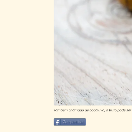
Também chamado de bocaiúva, o fruto pode ser t
Compartilhar