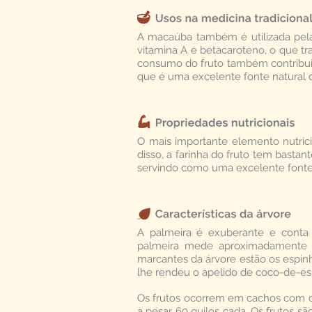
A macaúba também é utilizada pela
vitamina A e betacaroteno, o que t
consumo do fruto também contribui 
que é uma excelente fonte natural 
O mais importante elemento nutric
disso, a farinha do fruto tem basta
servindo como uma excelente fonte
A palmeira é exuberante e conta
palmeira mede aproximadamente de
marcantes da árvore estão os espi
lhe rendeu o apelido de coco-de-es
Os frutos ocorrem em cachos com c
a pesar 60 quilos cada. Os frutos s