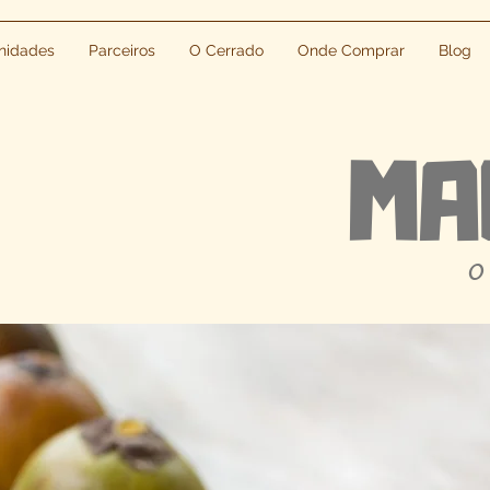
idades
Parceiros
O Cerrado
Onde Comprar
Blog
MA
O