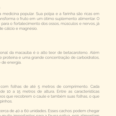
 medicina popular. Sua polpa e a farinha são ricas em
ransforma o fruto em um ótimo suplemento alimentar. O
para o fortalecimento dos ossos, músculos e nervos, já
de cálcio e magnésio.
ional da macaúba é o alto teor de betacaroteno. Além
nte proteína e uma grande concentração de carboidratos,
 de energia.
 com folhas de até 5 metros de comprimento. Cada
 10 a 15 metros de altura. Entre as características
nhos que recobrem o caule e também suas folhas, o que
pinhos.
erca de 40 a 60 unidades. Esses cachos podem chegar
ão muito importantes para a fauna nativa, pois alimentam