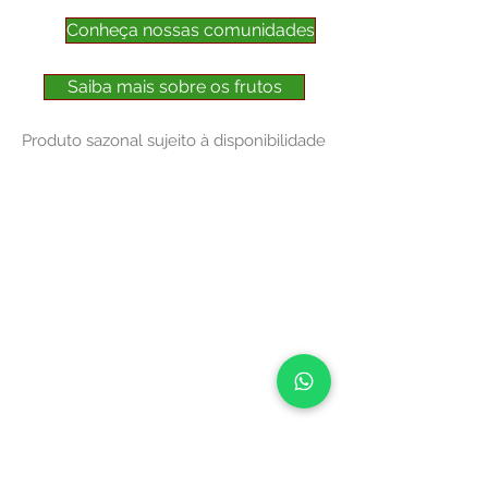
Conheça nossas comunidades
Saiba mais sobre os frutos
Produto sazonal sujeito à disponibilidade
NOSSOS CANAIS
FALE COM A CENTRAL
CENTRAL DO CERRADO
• BRASÍLIA (DF)
SES, Quadra 14, Lote 02
Setor Econômico de Sobradinho