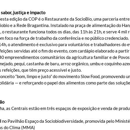
sabor, justiça e impacto
sta edição da COP é o Restaurante da SocioBio, uma parceria entre 
iobio e a Rede Bragantina. Instalado na praça de alimentação do Han
 restaurante funciona todos os dias, das 11h às 21h, e serve 4 mil r
om foco na força de trabalho da conferência e no público credenciado.
14h, o atendimento é exclusivo para voluntários e trabalhadores do e
feições servidas até o fim do evento, com cardápio elaborado a partir
40 empreendimentos comunitários da agricultura familiar e de Povo
nejado, pequi, castanha de baru, arroz orgânico, umbu e coquinho aze
refeições, que têm preço acessível e justo.
 conceito “bom, limpo e justo” do movimento Slow Food, promovendo u
olidária — e reforçando o papel dos alimentos como parte das soluçõe
ção
ha, as Centrais estão em três espaços de exposição e venda de produ
l
 no Pavilhão Espaço da Sociobiodiversidade, promovida pelo Ministé
as do Clima (MMA)