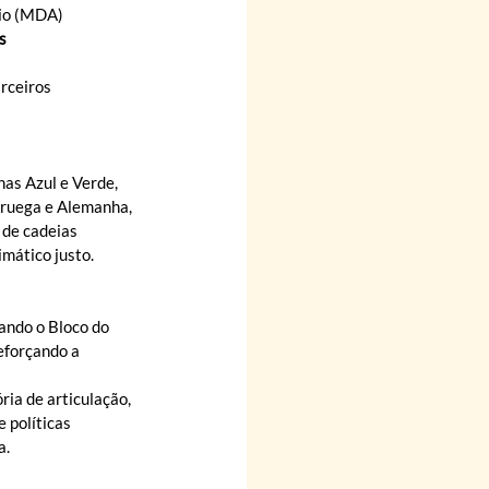
rio (MDA)
s
rceiros 
as Azul e Verde, 
ruega e Alemanha, 
 de cadeias 
imático justo.
ando o Bloco do 
eforçando a 
ia de articulação, 
 políticas 
a.