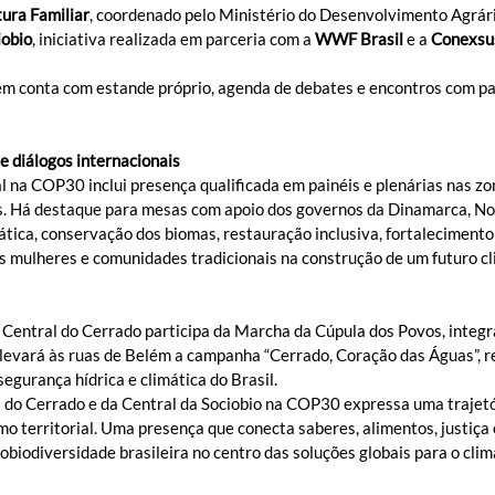
ura Familiar
, coordenado pelo Ministério do Desenvolvimento Agrá
iobio
, iniciativa realizada em parceria com a 
WWF Brasil
 e a 
Conexsu
m conta com estande próprio, agenda de debates e encontros com pa
e diálogos internacionais
 na COP30 inclui presença qualificada em painéis e plenárias nas zon
s. Há destaque para mesas com apoio dos governos da Dinamarca, No
ática, conservação dos biomas, restauração inclusiva, fortalecimento
s mulheres e comunidades tradicionais na construção de um futuro cl
 Central do Cerrado participa da Marcha da Cúpula dos Povos, integr
levará às ruas de Belém a campanha “Cerrado, Coração das Águas”, r
egurança hídrica e climática do Brasil.
 do Cerrado e da Central da Sociobio na COP30 expressa uma trajetór
o territorial. Uma presença que conecta saberes, alimentos, justiça e
iobiodiversidade brasileira no centro das soluções globais para o clim